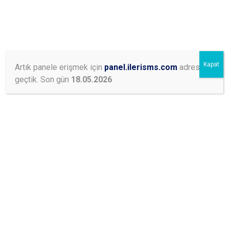
Online İşlemler
Kapat
Artık panele erişmek için
panel.ilerisms.com
adresine
geçtik. Son gün
18.05.2026
İLERI SMS, TOPLU SMS TARAFILERINE GÖZ ATIN
TOPLU SMS
PAKETLERİMİZ
TÜRKİYE'NİN EN HESAPLI
TOPLU SMS
PAKETLERİ
1.000 TOPLU SMS