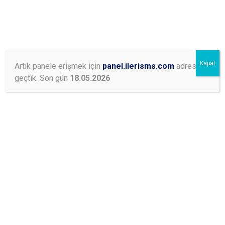
Online İşlemler
Kapat
Artık panele erişmek için
panel.ilerisms.com
adresine
geçtik. Son gün
18.05.2026
BLOG
Anasayfa
Blog
Etiket: gençlik sms